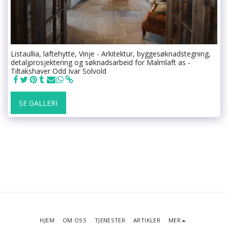
Listaullia, laftehytte, Vinje - Arkitektur, byggesøknadstegning,
detaljprosjektering og søknadsarbeid for Malmlaft as -
Tiltakshaver Odd Ivar Solvold
SE GALLERI
HJEM
OM OSS
TJENESTER
ARTIKLER
MER